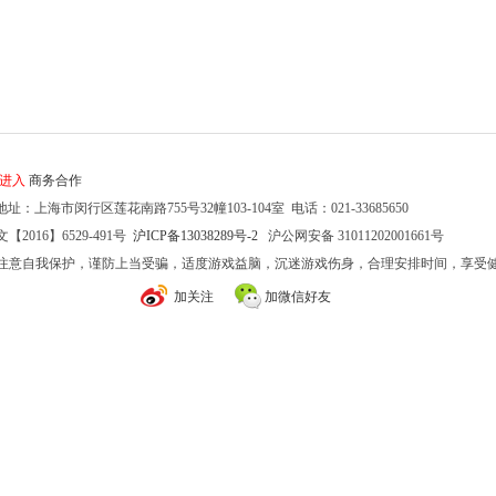
家进入
商务合作
址：上海市闵行区莲花南路755号32幢103-104室 电话：021-33685650
2016】6529-491号
沪ICP备13038289号-2
沪公网安备 31011202001661号
注意自我保护，谨防上当受骗，适度游戏益脑，沉迷游戏伤身，合理安排时间，享受
加关注
加微信好友